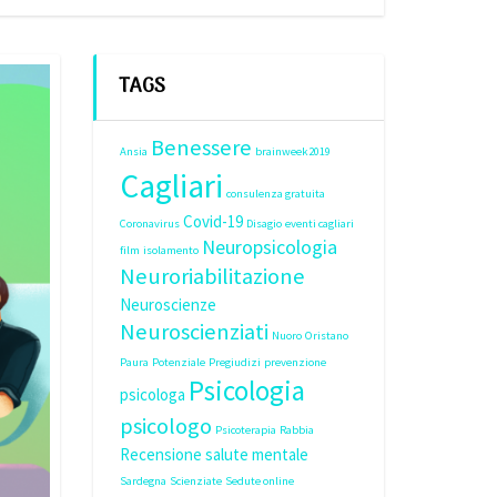
TAGS
Benessere
Ansia
brainweek2019
Cagliari
consulenza gratuita
Covid-19
Coronavirus
Disagio
eventi cagliari
Neuropsicologia
film
isolamento
Neuroriabilitazione
Neuroscienze
Neuroscienziati
Nuoro
Oristano
Paura
Potenziale
Pregiudizi
prevenzione
Psicologia
psicologa
psicologo
Psicoterapia
Rabbia
Recensione
salute mentale
Sardegna
Scienziate
Sedute online