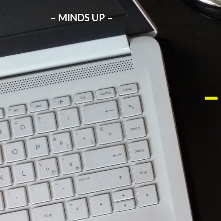
– MINDS UP –