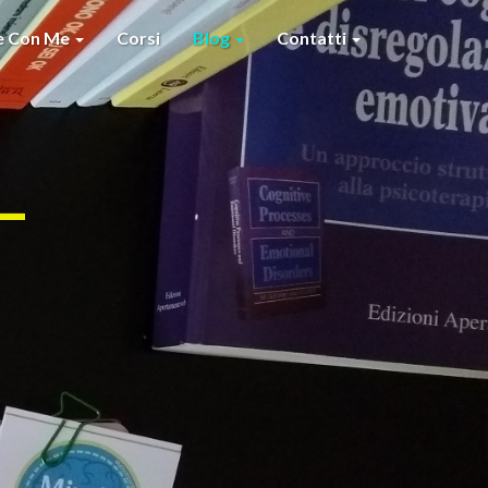
re Con Me
Corsi
Blog
Contatti
–