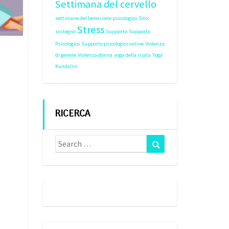
Settimana del cervello
settimane del benessere psicologico
Sitcc
Stress
sostegno
Supporto
Supporto
Psicologico
Supporto psicologico online
Violenza
di genere
Violenza donna
yoga della risata
Yoga
Kundalini
RICERCA
Search
Search
for: