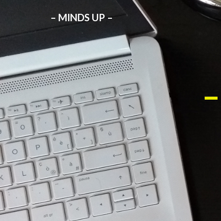
– MINDS UP –