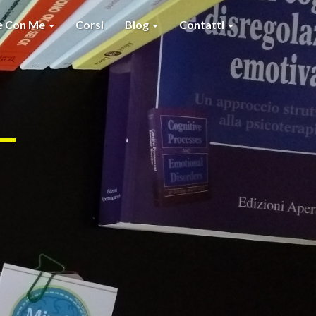
re Con Me
Corsi
Blog
Contatti
–