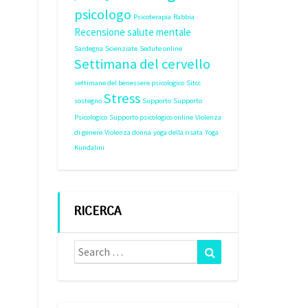
psicologo
Psicoterapia
Rabbia
Recensione
salute mentale
Sardegna
Scienziate
Sedute online
Settimana del cervello
settimane del benessere psicologico
Sitcc
Stress
sostegno
Supporto
Supporto
Psicologico
Supporto psicologico online
Violenza
di genere
Violenza donna
yoga della risata
Yoga
Kundalini
RICERCA
Search
Search
for: