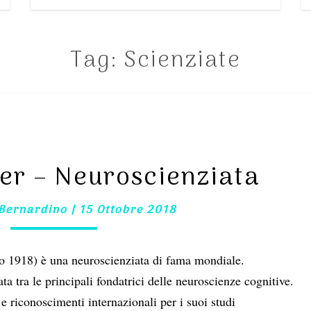
Tag:
Scienziate
BRENDA
MILNER
–
er – Neuroscienziata
NEUROSCIENZIATA
 Bernardino
|
15 Ottobre 2018
o 1918) è una neuroscienziata di fama mondiale.
ta tra le principali fondatrici delle neuroscienze cognitive.
 e riconoscimenti internazionali per i suoi studi