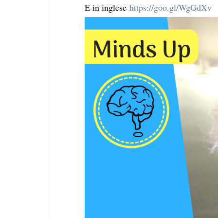
E in inglese
https://goo.gl/WgGdXv