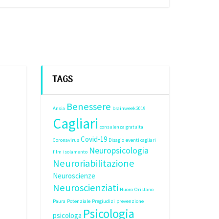
TAGS
Benessere
Ansia
brainweek2019
Cagliari
consulenza gratuita
Covid-19
Coronavirus
Disagio
eventi cagliari
Neuropsicologia
film
isolamento
Neuroriabilitazione
Neuroscienze
Neuroscienziati
Nuoro
Oristano
Paura
Potenziale
Pregiudizi
prevenzione
Psicologia
psicologa