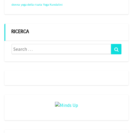
donna
yoga della risata
Yoga Kundalini
RICERCA
Search
Search
for: