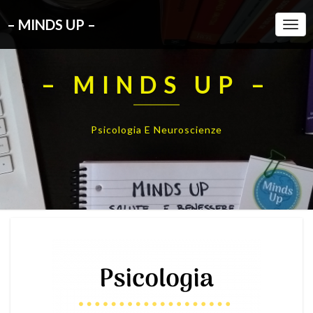
– MINDS UP –
Togg
Navi
– MINDS UP –
Psicologia E Neuroscienze