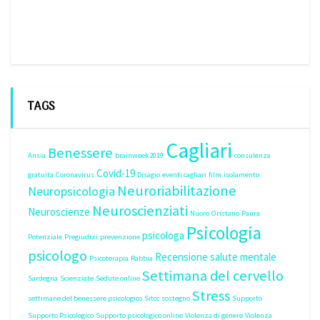
TAGS
Cagliari
Benessere
Ansia
brainweek2019
consulenza
Covid-19
gratuita
Coronavirus
Disagio
eventi cagliari
film
isolamento
Neuroriabilitazione
Neuropsicologia
Neuroscienziati
Neuroscienze
Nuoro
Oristano
Paura
Psicologia
psicologa
Potenziale
Pregiudizi
prevenzione
psicologo
Recensione
salute mentale
Psicoterapia
Rabbia
Settimana del cervello
Sardegna
Scienziate
Sedute online
Stress
settimane del benessere psicologico
Sitcc
sostegno
Supporto
Supporto Psicologico
Supporto psicologico online
Violenza di genere
Violenza