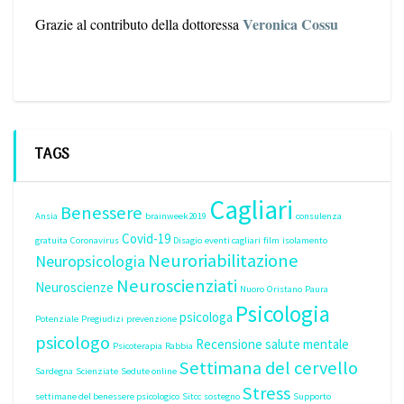
Veronica Cossu
Grazie al contributo della dottoressa
TAGS
Cagliari
Benessere
Ansia
brainweek2019
consulenza
Covid-19
gratuita
Coronavirus
Disagio
eventi cagliari
film
isolamento
Neuroriabilitazione
Neuropsicologia
Neuroscienziati
Neuroscienze
Nuoro
Oristano
Paura
Psicologia
psicologa
Potenziale
Pregiudizi
prevenzione
psicologo
Recensione
salute mentale
Psicoterapia
Rabbia
Settimana del cervello
Sardegna
Scienziate
Sedute online
Stress
settimane del benessere psicologico
Sitcc
sostegno
Supporto