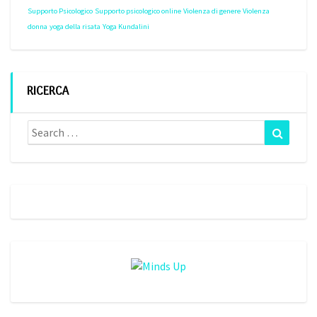
Supporto Psicologico
Supporto psicologico online
Violenza di genere
Violenza
donna
yoga della risata
Yoga Kundalini
RICERCA
Search
Search
for: