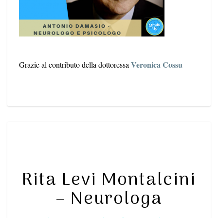
Veronica Cossu
Grazie al contributo della dottoressa
RITA
LEVI
MONTALCINI
–
Rita Levi Montalcini
NEUROLOGA
– Neurologa