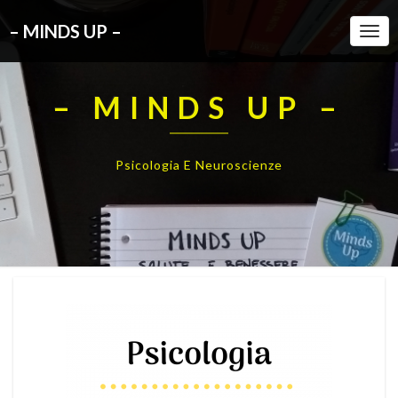
– MINDS UP –
Togg
Navi
– MINDS UP –
Psicologia E Neuroscienze