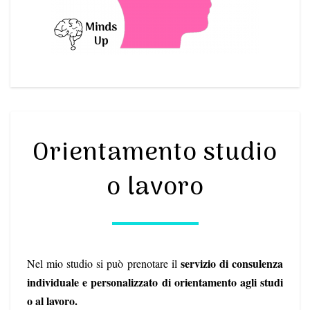
ORIENTAMENTO
Orientamento studio
STUDIO
O
o lavoro
LAVORO
s
ervizio di consulenza
Nel mio studio si può prenotare il
individuale e personalizzato di orientamento agli studi
o al lavoro.