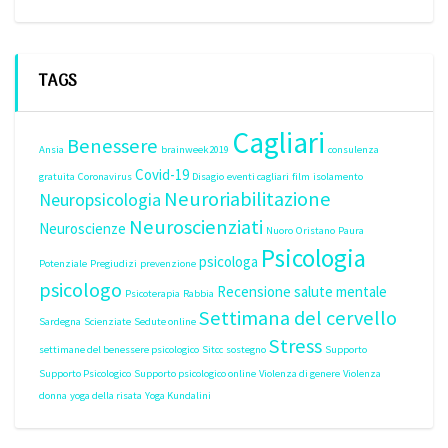
TAGS
Cagliari
Benessere
Ansia
brainweek2019
consulenza
Covid-19
gratuita
Coronavirus
Disagio
eventi cagliari
film
isolamento
Neuroriabilitazione
Neuropsicologia
Neuroscienziati
Neuroscienze
Nuoro
Oristano
Paura
Psicologia
psicologa
Potenziale
Pregiudizi
prevenzione
psicologo
Recensione
salute mentale
Psicoterapia
Rabbia
Settimana del cervello
Sardegna
Scienziate
Sedute online
Stress
settimane del benessere psicologico
Sitcc
sostegno
Supporto
Supporto Psicologico
Supporto psicologico online
Violenza di genere
Violenza
donna
yoga della risata
Yoga Kundalini