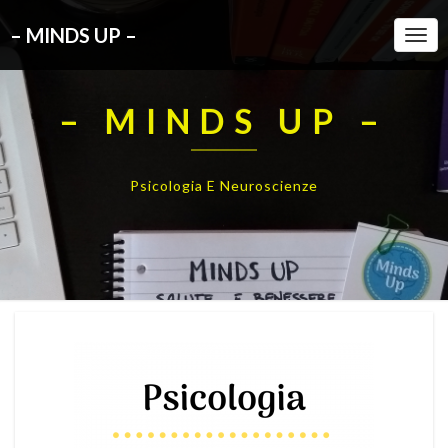
– MINDS UP –
Togg
Navi
– MINDS UP –
Psicologia E Neuroscienze