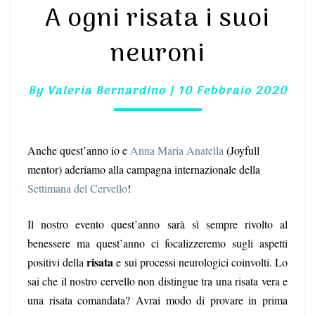
A ogni risata i suoi
OGNI
RISATA
neuroni
I
SUOI
NEURONI
By
Valeria Bernardino
|
10 Febbraio 2020
Anche quest’anno io e
Anna Maria Anatella
(Joyfull
mentor) aderiamo alla campagna internazionale della
Settimana del Cervello
!
Il nostro evento quest’anno sarà sì sempre rivolto al
benessere ma quest’anno ci focalizzeremo sugli aspetti
risata
positivi della
e sui processi neurologici coinvolti. Lo
sai che il nostro cervello non distingue tra una risata vera e
una risata comandata? Avrai modo di provare in prima