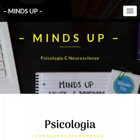
– MINDS UP –
Togg
Navi
– MINDS UP –
Psicologia E Neuroscienze