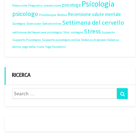
Psicologia
psicologa
Potenziale
Pregiudizi
prevenzione
psicologo
Recensione
salute mentale
Psicoterapia
Rabbia
Settimana del cervello
Sardegna
Scienziate
Sedute online
Stress
settimane del benessere psicologico
Sitcc
sostegno
Supporto
Supporto Psicologico
Supporto psicologico online
Violenza di genere
Violenza
donna
yoga della risata
Yoga Kundalini
RICERCA
Search
Search
for: