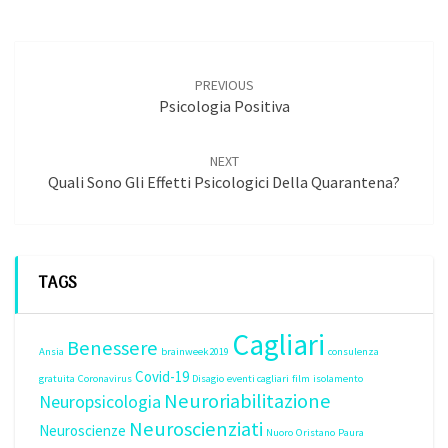
Post
navigation
PREVIOUS
Psicologia Positiva
NEXT
Quali Sono Gli Effetti Psicologici Della Quarantena?
TAGS
Cagliari
Benessere
Ansia
brainweek2019
consulenza
Covid-19
gratuita
Coronavirus
Disagio
eventi cagliari
film
isolamento
Neuroriabilitazione
Neuropsicologia
Neuroscienziati
Neuroscienze
Nuoro
Oristano
Paura